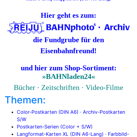
Hier geht es zum:
die Fundgrube für den
Eisenbahnfreund!
und hier zum Shop-Sortiment:
»BAHNladen24«
Bücher · Zeitschriften · Video-Filme
Themen:
Color-Postkarten (DIN A6) ·
Archiv-Postkarten
S/W
Postkar
ten-Serien
(Color + S/W)
Langformat-Karten XL (DIN A6-Lang) ·
Farbbild-