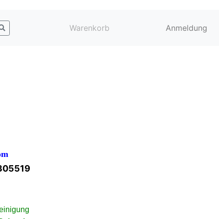
Warenkorb
Anmeldung
om
1305519
einigung