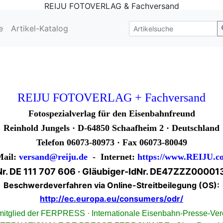
REIJU FOTOVERLAG & Fachversand
e
Artikel-Katalog
REIJU FOTOVERLAG + Fachversand
Fotospezialverlag für den Eisenbahnfreund
Reinhold Jungels · D-64850 Schaafheim 2 · Deutschland
Telefon 06073-80973 · Fax 06073-80049
Mail:
versand@reiju.de
- Internet:
https://www.REIJU.c
Nr. DE 111 707 606 · Gläubiger-IdNr. DE47ZZZ0000
Beschwerdeverfahren via Online-Streitbeilegung (OS):
http://ec.europa.eu/consumers/odr/
mitglied der FERPRESS · Internationale Eisenbahn-Presse-Ver