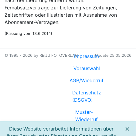
nach der Lieferung entfernt wurde.
Fernabsatzverträge zur Lieferung von Zeitungen,
Zeitschriften oder Illustrierten mit Ausnahme von
Abonnement-Verträgen.
(Fassung vom 13.6.2014)
© 1995 - 2026 by REIJU FOTOVERLAG
Impressum
Update 25.05.2026
Vorauswahl
AGB/Wiederruf
Datenschutz
(DSGVO)
Muster-
Wiederruf
(PDF)
×
Diese Website verarbeitet Informationen über