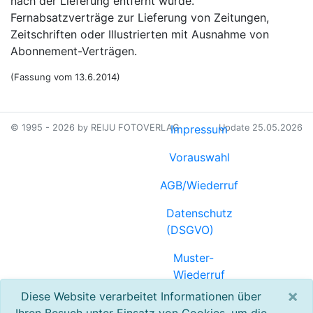
nach der Lieferung entfernt wurde.
Fernabsatzverträge zur Lieferung von Zeitungen,
Zeitschriften oder Illustrierten mit Ausnahme von
Abonnement-Verträgen.
(Fassung vom 13.6.2014)
© 1995 - 2026 by REIJU FOTOVERLAG
Impressum
Update 25.05.2026
Vorauswahl
AGB/Wiederruf
Datenschutz
(DSGVO)
Muster-
Wiederruf
(PDF)
×
Diese Website verarbeitet Informationen über