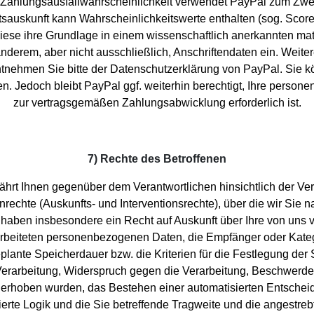
he Zahlungsausfallwahrscheinlichkeit verwendet PayPal zum Zwe
sauskunft kann Wahrscheinlichkeitswerte enthalten (sog. Scor
diese ihre Grundlage in einem wissenschaftlich anerkannten math
derem, aber nicht ausschließlich, Anschriftendaten ein. Weiter
tnehmen Sie bitte der Datenschutzerklärung von PayPal.
Sie k
. Jedoch bleibt PayPal ggf. weiterhin berechtigt, Ihre person
zur vertragsgemäßen Zahlungsabwicklung erforderlich ist.
7) Rechte des Betroffenen
hrt Ihnen gegenüber dem Verantwortlichen hinsichtlich der Ve
rechte (Auskunfts- und Interventionsrechte), über die wir Sie n
 haben insbesondere ein Recht auf Auskunft über Ihre von uns 
arbeiteten personenbezogenen Daten, die Empfänger oder Kat
plante Speicherdauer bzw. die Kriterien für die Festlegung der
erarbeitung, Widerspruch gegen die Verarbeitung, Beschwerde be
 erhoben wurden, das Bestehen einer automatisierten Entscheidu
vierte Logik und die Sie betreffende Tragweite und die angestre