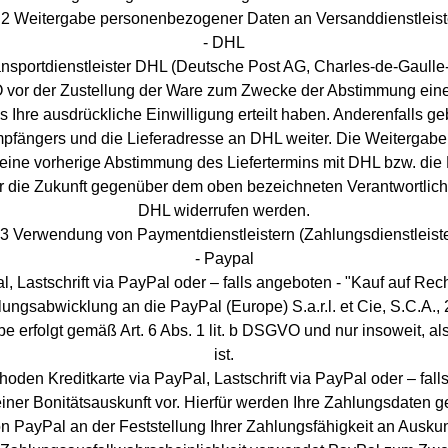
.2 Weitergabe personenbezogener Daten an Versanddienstleist
- DHL
ansportdienstleister DHL (Deutsche Post AG, Charles-de-Gaulle
O vor der Zustellung der Ware zum Zwecke der Abstimmung eine
ss Ihre ausdrückliche Einwilligung erteilt haben. Anderenfalls
ängers und die Lieferadresse an DHL weiter. Die Weitergabe er
ist eine vorherige Abstimmung des Liefertermins mit DHL bzw. di
für die Zukunft gegenüber dem oben bezeichneten Verantwortlic
DHL widerrufen werden.
.3 Verwendung von Paymentdienstleistern (Zahlungsdienstleiste
- Paypal
l, Lastschrift via PayPal oder – falls angeboten - "Kauf auf 
ungsabwicklung an die PayPal (Europe) S.a.r.l. et Cie, S.C.A.
e erfolgt gemäß Art. 6 Abs. 1 lit. b DSGVO und nur insoweit, al
ist.
hoden Kreditkarte via PayPal, Lastschrift via PayPal oder – fal
ner Bonitätsauskunft vor. Hierfür werden Ihre Zahlungsdaten g
on PayPal an der Feststellung Ihrer Zahlungsfähigkeit an Ausk