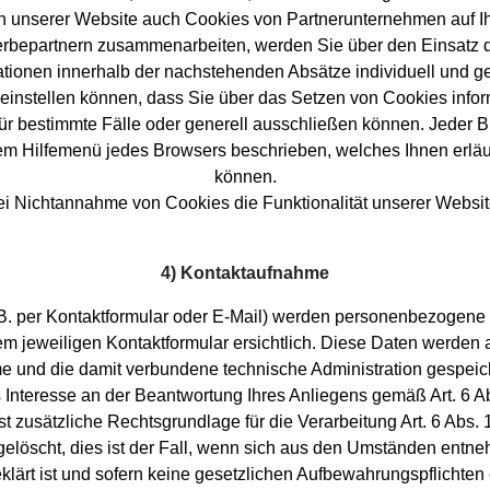
h unserer Website auch Cookies von Partnerunternehmen auf Ih
Werbepartnern zusammenarbeiten, werden Sie über den Einsatz d
tionen innerhalb der nachstehenden Absätze individuell und ges
o einstellen können, dass Sie über das Setzen von Cookies inf
 bestimmte Fälle oder generell ausschließen können. Jeder Brow
dem Hilfemenü jedes Browsers beschrieben, welches Ihnen erläu
können.
bei Nichtannahme von Cookies die Funktionalität unserer Websit
4) Kontaktaufnahme
B. per Kontaktformular oder E-Mail) werden personenbezogene 
em jeweiligen Kontaktformular ersichtlich. Diese Daten werde
me und die damit verbundene technische Administration gespeic
 Interesse an der Beantwortung Ihres Anliegens gemäß Art. 6 Abs
st zusätzliche Rechtsgrundlage für die Verarbeitung Art. 6 Abs.
elöscht, dies ist der Fall, wenn sich aus den Umständen entne
klärt ist und sofern keine gesetzlichen Aufbewahrungspflichten