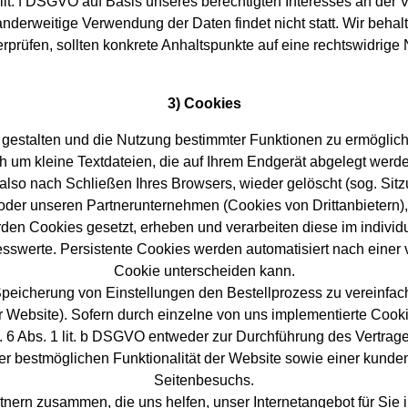
 lit. f DSGVO auf Basis unseres berechtigten Interesses an der V
derweitige Verwendung der Daten findet nicht statt. Wir behalte
erprüfen, sollten konkrete Anhaltspunkte auf eine rechtswidrige
3) Cookies
 gestalten und die Nutzung bestimmter Funktionen zu ermöglic
h um kleine Textdateien, die auf Ihrem Endgerät abgelegt wer
lso nach Schließen Ihres Browsers, wieder gelöscht (sog. Sitz
oder unseren Partnerunternehmen (Cookies von Drittanbietern)
den Cookies gesetzt, erheben und verarbeiten diese im indivi
sswerte. Persistente Cookies werden automatisiert nach einer 
Cookie unterscheiden kann.
peicherung von Einstellungen den Bestellprozess zu vereinfache
r Website). Sofern durch einzelne von uns implementierte Coo
. 6 Abs. 1 lit. b DSGVO entweder zur Durchführung des Vertrage
er bestmöglichen Funktionalität der Website sowie einer kunden
Seitenbesuchs.
nern zusammen, die uns helfen, unser Internetangebot für Sie 