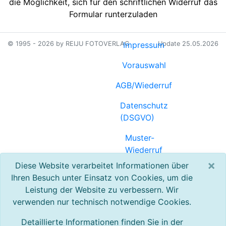
die Möglichkeit, sich für den schriftlichen Widerruf das
Formular runterzuladen
© 1995 - 2026 by REIJU FOTOVERLAG
Impressum
Update 25.05.2026
Vorauswahl
AGB/Wiederruf
Datenschutz
(DSGVO)
Muster-
Wiederruf
(PDF)
×
Diese Website verarbeitet Informationen über
Ihren Besuch unter Einsatz von Cookies, um die
Referenzen
Leistung der Website zu verbessern. Wir
verwenden nur technisch notwendige Cookies.
Registrierung
Detaillierte Informationen finden Sie in der
Kontakt