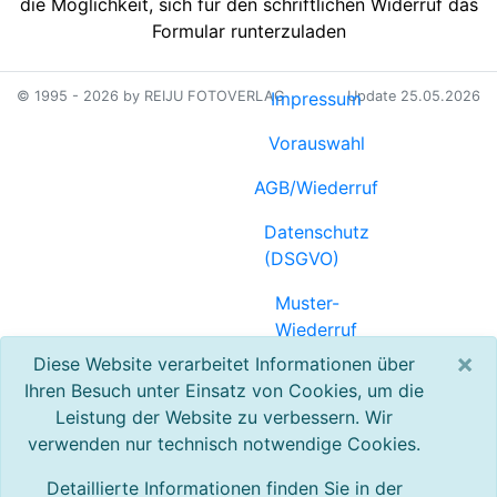
die Möglichkeit, sich für den schriftlichen Widerruf das
Formular runterzuladen
© 1995 - 2026 by REIJU FOTOVERLAG
Impressum
Update 25.05.2026
Vorauswahl
AGB/Wiederruf
Datenschutz
(DSGVO)
Muster-
Wiederruf
(PDF)
×
Diese Website verarbeitet Informationen über
Ihren Besuch unter Einsatz von Cookies, um die
Referenzen
Leistung der Website zu verbessern. Wir
verwenden nur technisch notwendige Cookies.
Registrierung
Detaillierte Informationen finden Sie in der
Kontakt