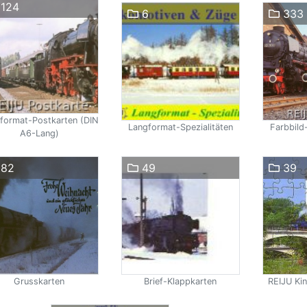
124
6
333
format-Postkarten (DIN
Langformat-Spezialitäten
Farbbild
A6-Lang)
82
49
39
Grusskarten
Brief-Klappkarten
REIJU Ki