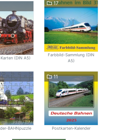
17
Farbbild-Sammlung (DIN
-Karten (DIN A5)
A5)
11
nder-BAHNpuzzle
Postkarten-Kalender