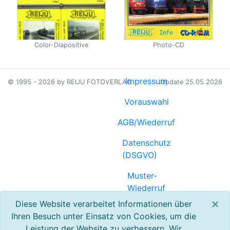
Color-Diapositive
Photo-CD
Impressum
© 1995 - 2026 by REIJU FOTOVERLAG
Update 25.05.2026
Vorauswahl
AGB/Wiederruf
Datenschutz
(DSGVO)
Muster-
Wiederruf
(PDF)
×
Diese Website verarbeitet Informationen über
Ihren Besuch unter Einsatz von Cookies, um die
Referenzen
Leistung der Website zu verbessern. Wir