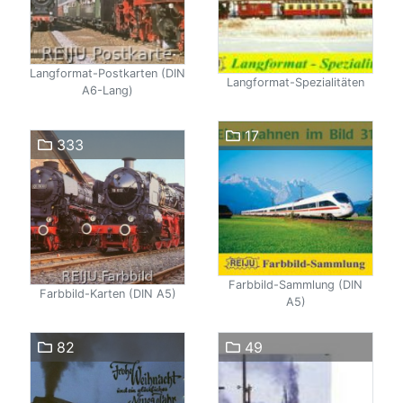
Langformat-Postkarten (DIN
Langformat-Spezialitäten
A6-Lang)
17
333
Farbbild-Sammlung (DIN
Farbbild-Karten (DIN A5)
A5)
82
49