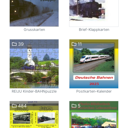
Grusskarten
Brief-Klappkarten
39
11
REIJU Kinder-BAHNpuzzle
Postkarten-Kalender
484
5