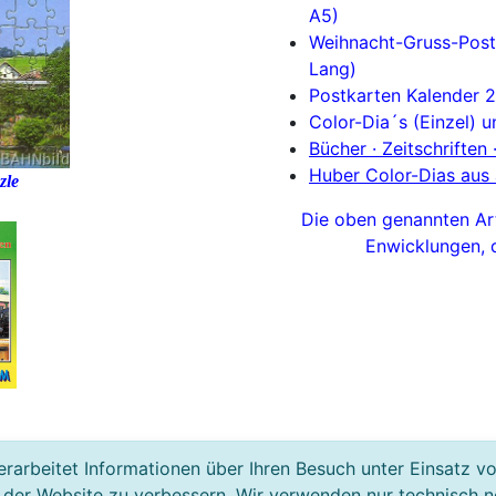
A5)
Weihnacht-Gruss-Post
Lang)
Postkarten Kalender 
Color-Dia´s (Einzel) u
Bücher · Zeitschrifte
Huber Color-Dias aus a
zle
Die oben genannten Art
Enwicklungen,
rarbeitet Informationen über Ihren Besuch unter Einsatz v
 der Website zu verbessern. Wir verwenden nur technisch 
Impressum
Vorauswahl
AGB/Wiederruf
Datens