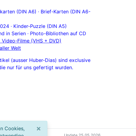
karten (DIN A6) ·
Brief-Karten (DIN A6-
2024 ·
Kinder-Puzzle (DIN A5)
nd in Serien ·
Photo-Bibliothen auf CD
n · Video-Filme (VHS + DVD)
ller Welt
ikel (ausser Huber-Dias) sind exclusive
die nur für uns gefertigt wurden.
×
on Cookies,
notwendige
chutz (DSGVO)
Update 25.05.2026