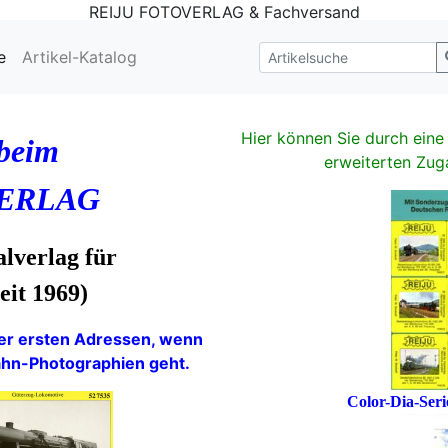
REIJU FOTOVERLAG & Fachversand
e
Artikel-Katalog
Hier können Sie durch ein
beim
erweiterten Zuga
ERLAG
alverlag für
eit 1969)
der ersten Adressen, wenn
ahn-Photographien geht.
Color-Dia-Se