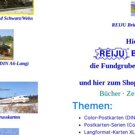
nd Schwarz/Weiss
REIJU Brie
Hi
(DIN A6-Lang)
die Fundgrube
und hier zum Sho
Bücher · Ze
Themen:
usskarten
Color-Postkarten (DIN
Postkar
ten-Serien
(Co
Langformat-Karten XL