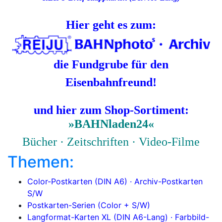
Hier geht es zum:
die Fundgrube für den
Eisenbahnfreund!
und hier zum Shop-Sortiment:
»BAHNladen24«
Bücher · Zeitschriften · Video-Filme
Themen:
Color-Postkarten (DIN A6) ·
Archiv-Postkarten
S/W
Postkar
ten-Serien
(Color + S/W)
Langformat-Karten XL (DIN A6-Lang) ·
Farbbild-