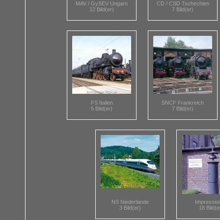
MAV / GySEV Ungarn
CD / CSD Tschechien
12 Bild(er)
7 Bild(er)
FS Italien
SNCF Frankreich
5 Bild(er)
7 Bild(er)
NS Niederlande
Impressio
3 Bild(er)
18 Bild(e