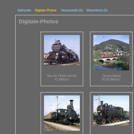
Startseite
Digitale-Photos
Vorauswahl (
0
)
Warenkorb (0)
Digitale-Photos
Neu im Photo-Archiv
Deutschland
41 Bild(er)
8138 Bild(er)