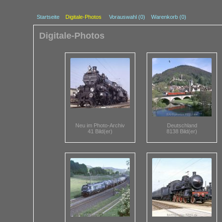
Startseite
Digitale-Photos
Vorauswahl (
0
)
Warenkorb (0)
Digitale-Photos
Neu im Photo-Archiv
Deutschland
41 Bild(er)
8138 Bild(er)