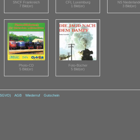
SNCF Frankreich
CFL Luxemburg
NS Niederland
7 Bild(er)
1 Bild(er)
3 Bild(er)
Photo-CD
Foto-Bücher
5 Bild(er)
5 Bild(er)
DSGVO)
AGB
Wiederruf
Gutschein