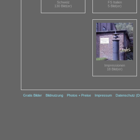
Schweiz
FS Italien
130 Bild(er)
5 Bild(er)
Impressionen
18 Bild(er)
Gratis Bilder
Bildnutzung
Photos + Preise
Impressum
Datenschutz (