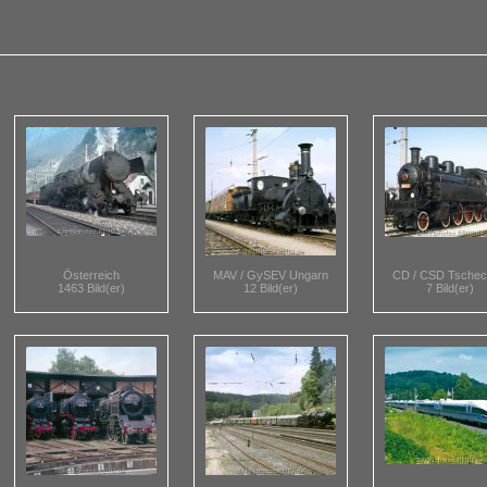
Österreich
MAV / GySEV Ungarn
CD / CSD Tschec
1463 Bild(er)
12 Bild(er)
7 Bild(er)