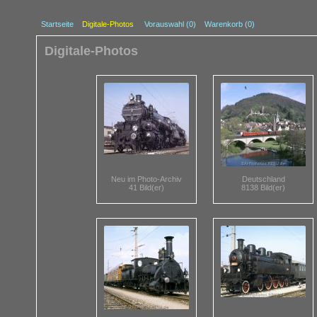
Startseite
Digitale-Photos
Vorauswahl (
0
)
Warenkorb (0)
Digitale-Photos
Neu im Photo-Archiv
Deutschland
41 Bild(er)
8138 Bild(er)