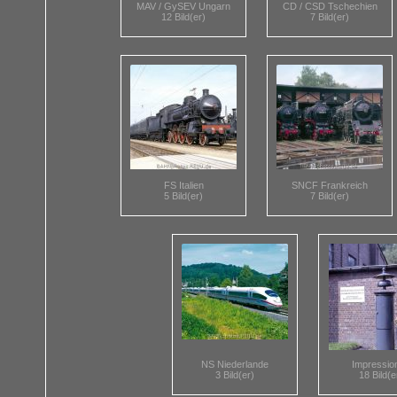
MAV / GySEV Ungarn
CD / CSD Tschechien
12 Bild(er)
7 Bild(er)
FS Italien
SNCF Frankreich
5 Bild(er)
7 Bild(er)
NS Niederlande
Impressio
3 Bild(er)
18 Bild(e