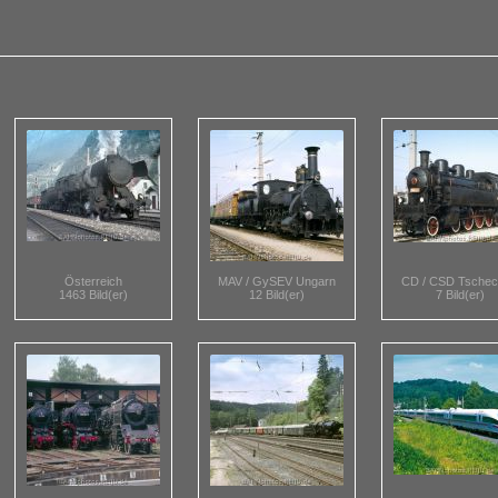
Österreich
MAV / GySEV Ungarn
CD / CSD Tschec
1463 Bild(er)
12 Bild(er)
7 Bild(er)