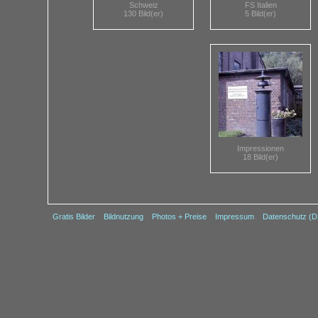
Schweiz
FS Italien
130 Bild(er)
5 Bild(er)
Impressionen
18 Bild(er)
Gratis Bilder
Bildnutzung
Photos + Preise
Impressum
Datenschutz (