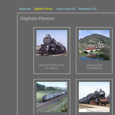
Startseite
Digitale-Photos
Vorauswahl (
0
)
Warenkorb (0)
Digitale-Photos
Neu im Photo-Archiv
Deutschland
41 Bild(er)
8138 Bild(er)