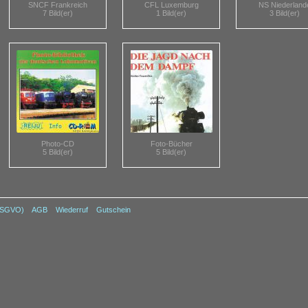
SNCF Frankreich
CFL Luxemburg
NS Niederland
7 Bild(er)
1 Bild(er)
3 Bild(er)
Photo-CD
Foto-Bücher
5 Bild(er)
5 Bild(er)
DSGVO)
AGB
Wiederruf
Gutschein