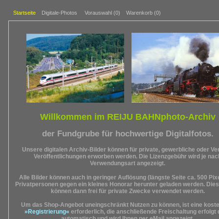
Startseite
Digitale-Photos
Vorauswahl (
0
)
Warenkorb (0)
Willkommen im REIJU BAHNphoto-Archiv
der Fundgrube für hochwertige Digitalfotos.
Unsere digitalen Archiv-Bilder können für private, gewerbliche oder Ve
Veröffentlichungen erworben werden. Die Lizenzgebühr wird je nac
Verwendungsart angezeigt.
Alle Bilder können auch in geringer Auflösung (längste Seite ca. 500 Pix
Privatpersonen gegen ein kleines Honorar herunter geladen werden. Dies
können dann frei für private Zwecke verwendet werden.
Um das Shop-Angebot uneingschränkt Nutzen zu können, ist eine kost
»Registrierung«
erforderlich, die anschließende Freischaltung erfolgt
automatisch und wird Ihnen per eMail angezeigt.