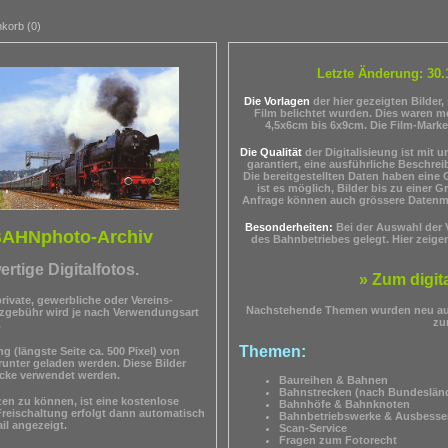
korb (0)
Letzte Änderung: 30.
Die Vorlagen
der hier gezeigten Bilder
Film belichtet wurden. Dies waren me
4,5x6cm bis 6x9cm. Die Film-Mark
Die Qualität
der Digitalisieung ist mit 
garantiert, eine ausführliche Beschre
Die bereitgestellten Daten haben eine 
ist es möglich, Bilder bis zu einer
Anfrage können auch grössere Datenme
Besonderheiten:
Bei der Auswahl der V
BAHNphoto-Archiv
des Bahnbetriebes gelegt. Hier zeige
rtige Digitalfotos.
» Zum digit
rivate, gewerbliche oder Vereins-
Nachstehende Themen wurden neu au
nzgebühr wird je nach Verwendungsart
zu
.
Themen:
g (längste Seite ca. 500 Pixel) von
runter geladen werden. Diese Bilder
ecke verwendet werden.
Baureihen & Bahnen
Bahnstrecken (nach Bundeslän
n zu können, ist eine kostenlose
Bahnhöfe & Bahnknoten
Freischaltung erfolgt dann automatisch
Bahnbetriebswerke &
Ausbesse
il angezeigt.
Scan-Service
Fragen zum Fotorecht