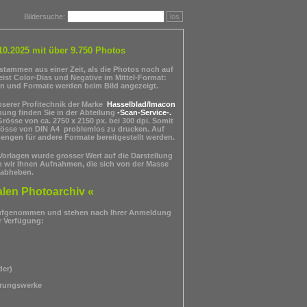
Bildersuche:
los
10.2025 mit über 9.750 Photos
, stammen aus einer Zeit, als die Photos noch auf
ist Color-Dias und Negative im Mittel-Format:
en und Formate werden beim Bild angezeigt.
unserer Profitechnik der Marke
Hasselblad/Imacon
ibung finden Sie in der Abteilung
-Scan-Service-
.
Grösse von ca. 2750 x 2150 px. bei 300 dpi. Somit
 Grösse von DIN A4 problemlos zu drucken. Auf
ngen für andere Formate bereitgestellt werden.
orlagen wurde grosser Wert auf die Darstellung
n wir Ihnen Aufnahmen, die sich von der Masse
abheben.
alen Photoarchiv «
fgenommen und stehen nach Ihrer Anmeldung
r Verfügung:
der)
rungswerke