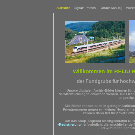
Startseite
Digitale-Photos
Vorauswahl (
0
)
Waren
Willkommen im REIJU 
der Fundgrube für hochwe
Unsere digitalen Archiv-Bilder können für p
Veröffentlichungen erworben werden. Die Lize
angezeigt
Alle Bilder können auch in geringer Auflösun
Privatpersonen gegen ein kleines Honorar he
können dann frei für private Zw
Um das Shop-Angebot uneingschränkt Nutze
»Registrierung«
erforderlich, die anschließende 
und wird Ihnen per eMa