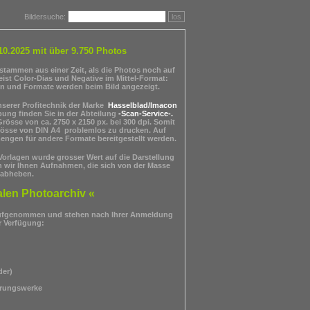
Bildersuche:
los
10.2025 mit über 9.750 Photos
, stammen aus einer Zeit, als die Photos noch auf
ist Color-Dias und Negative im Mittel-Format:
en und Formate werden beim Bild angezeigt.
unserer Profitechnik der Marke
Hasselblad/Imacon
ibung finden Sie in der Abteilung
-Scan-Service-
.
Grösse von ca. 2750 x 2150 px. bei 300 dpi. Somit
 Grösse von DIN A4 problemlos zu drucken. Auf
ngen für andere Formate bereitgestellt werden.
orlagen wurde grosser Wert auf die Darstellung
n wir Ihnen Aufnahmen, die sich von der Masse
abheben.
alen Photoarchiv «
fgenommen und stehen nach Ihrer Anmeldung
r Verfügung:
der)
rungswerke