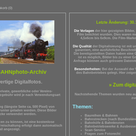
korb (0)
Letzte Änderung: 30.
Die Vorlagen
der hier gezeigten Bilder
Film belichtet wurden. Dies waren me
4,5x6cm bis 6x9cm. Die Film-Mark
Die Qualität
der Digitalisieung ist mit 
garantiert, eine ausführliche Beschre
Die bereitgestellten Daten haben eine 
ist es möglich, Bilder bis zu einer
Anfrage können auch grössere Datenme
Besonderheiten:
Bei der Auswahl der V
BAHNphoto-Archiv
des Bahnbetriebes gelegt. Hier zeige
rtige Digitalfotos.
» Zum digit
rivate, gewerbliche oder Vereins-
Nachstehende Themen wurden neu au
nzgebühr wird je nach Verwendungsart
zu
.
Themen:
g (längste Seite ca. 500 Pixel) von
runter geladen werden. Diese Bilder
ecke verwendet werden.
Baureihen & Bahnen
Bahnstrecken (nach Bundeslän
n zu können, ist eine kostenlose
Bahnhöfe & Bahnknoten
Freischaltung erfolgt dann automatisch
Bahnbetriebswerke &
Ausbesse
il angezeigt.
Scan-Service
Fragen zum Fotorecht