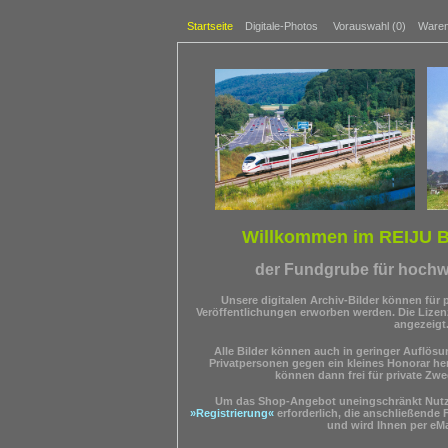
Startseite
Digitale-Photos
Vorauswahl (
0
)
Waren
Willkommen im REIJU 
der Fundgrube für hochwe
Unsere digitalen Archiv-Bilder können für p
Veröffentlichungen erworben werden. Die Lize
angezeigt
Alle Bilder können auch in geringer Auflösun
Privatpersonen gegen ein kleines Honorar he
können dann frei für private Zw
Um das Shop-Angebot uneingschränkt Nutze
»Registrierung«
erforderlich, die anschließende 
und wird Ihnen per eMa