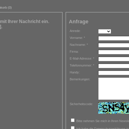
korb (0)
Anfrage
mit Ihrer Nachricht ein.
].
Anrede:
Vorname: *
Nachname: *
Firma:
E-Mail-Adresse: *
Telefonnummer: *
Handy:
Bemerkungen:
Sicherheitscode:
Bitte nehmen Sie mich in Ihren Newslet
Ich habe die Datenschutzerklärung 