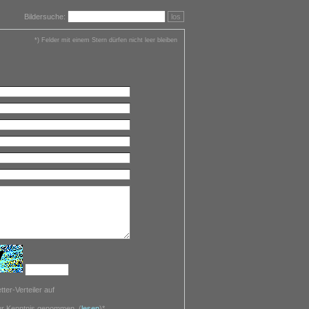
Bildersuche:
los
*) Felder mit einem Stern dürfen nicht leer bleiben
ter-Verteiler auf
zur Kenntnis genommen.
(
lesen
)*