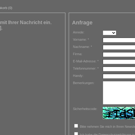
korb (0)
Anfrage
mit Ihrer Nachricht ein.
].
Anrede:
Vorname: *
Nachname: *
Firma:
E-Mail-Adresse: *
Telefonnummer: *
Handy:
Bemerkungen:
Sicherheitscode:
Bitte nehmen Sie mich in Ihren Newslet
Ich habe die Datenschutzerklärung 