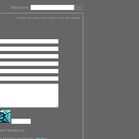
Bildersuche:
los
*) Felder mit einem Stern dürfen nicht leer bleiben
ter-Verteiler auf
zur Kenntnis genommen.
(
lesen
)*