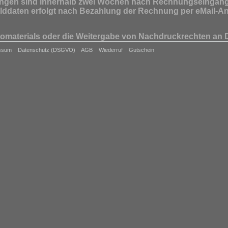
ngen sind innerhalb zwei Wochen nach Rechnungseingang 
ilddaten erfolgt nach Bezahlung der Rechnung per eMail-A
omaterials oder die Weitergabe von Nachdruckrechten an Drit
der publizistischen Grundsätze des Deutschen Presserates (
ssum
Datenschutz (DSGVO)
AGB
Wiederruf
Gutschein
Nutzer trägt die Verantwortung für die Betextung.
inen Persönlichkeitsrechts abgebildeter Personen oder des
tstellende Verwendung in Foto und/oder Text übernehme ich
 ist allein der Nutzer etwaigen Dritten gegenüber schadense
 § 13 UrhG ausdrücklich die Anbringung des Urheberverme
g im Druck sind mir gemäss § 25 VerlagsG mindestens ein v
unaufgefordert und kostenfrei zuzusenden.
ndung wird vorbehaltlich der Geltendmachung weiterer Sc
es Fünffachen des vereinbarten, marktüblichen oder des an
honorarsätze der MFM zu ermittelnden Nutzungshonorars fä
so habe ich Anspruch auf einen Zuschlag in Höhe von 100%
nd und Erfüllungsort ist für beide Teile ist Darmstadt oder
r Lieferungs- und Geschäftsbedingungen nichtig sein, so wi
Bestimmungen davon nicht berührt.