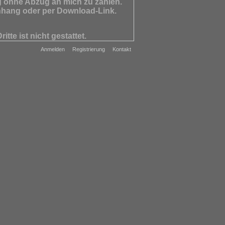
ohne Abzug an mich zu zahlen.
nhang oder per Download-Link.
te ist nicht gestattet.
Pressekodex) verpflichtet. Der
Anmelden
Registrierung
Kontakt
 Urheberrechts des Autors durch
 keine Haftung. Bei Verletzung
rsatzpflichtig.
rks (REIJU BAHNphotos) am Foto.
ollständiges Belegexemplar
hadensersatzansprüche ein
hand der jeweils gültigen
llig.
 zum jeweiligen Nutzungshonorar.
 Schaafheim
rd die Gültigkeit der übrigen