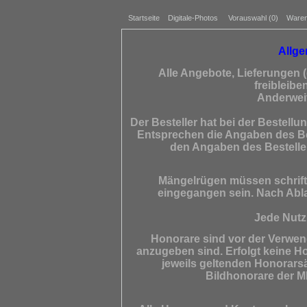
Startseite
Digitale-Photos
Vorauswahl (
0
)
Waren
Allge
Alle Angebote, Lieferungen 
freibleib
Anderweit
Der Besteller hat bei der Bestell
Entsprechen die Angaben des Bes
den Angaben des Besteller
Mängelrügen müssen schriftl
eingegangen sein. Nach Abla
Jede Nutzu
Honorare sind vor der Verwen
anzugeben sind. Erfolgt keine H
jeweils geltenden Honorars
Bildhonorare der MF