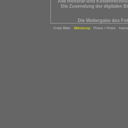
Alle Honorar-und Kostenrechnu
Die Zusendung der digitalen B
Die Weitergabe des Fot
Der Nutzer ist zur Beachtung 
Gratis Bilder
Bildnutzung
Photos + Preise
Impre
Für eine Verletzung des allgeme
eine abredewidrige oder sinnen
solcher Rechte
Ich verlange unter Hinweis auf
Von jeder Veröffentlichun
Bei unberechtigter Verwe
Mindesthonorar in Höhe d
Foto
Unterbleibt der Urhebervermerk, 
Gerichtssta
Sollte eine Bestimmung diese