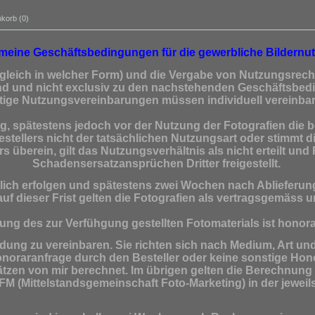
korb (0)
meine Geschäftsbedingungen für die gewerbliche Bildernu
(gleich in welcher Form) und die Vergabe von Nutzungsrech
end und nicht exclusiv zu den nachstehenden Geschäftsbe
ige Nutzungsvereinbarungen müssen individuell vereinbar
ung, spätestens jedoch vor der Nutzung der Fotografien die
tellers nicht der tatsächlichen Nutzungsart oder stimmt di
s überein, gilt das Nutzungsverhältnis als nicht erteilt u
Schadensersatzansprüchen Dritter freigestellt.
ich erfolgen und spätestens zwei Wochen nach Ablieferung
uf dieser Frist gelten die Fotografien als vertragsgemäss
ng des zur Verfühgung gestellten Fotomaterials ist honorar
dung zu vereinbaren. Sie richten sich nach Medium, Art un
onoraranfrage durch den Besteller oder keine sonstige Hon
ätzen von mir berechnet. Im übrigen gelten die Berechnung
M (Mittelstandsgemeinschaft Foto-Marketing) in der jeweil