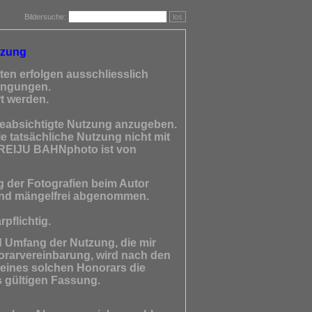
Bildersuche:
los
tzung
ten erfolgen ausschliesslich
dingungen.
t werden.
 beabsichtigte Nutzung anzugeben.
e tatsächliche Nutzung nicht mit
nd REIJU BAHNphoto ist von
 der Fotografien beim Autor
 und mängelfrei abgenommen.
pflichtig.
d Umfang der Nutzung, die mir
orarvereinbarung, wird nach den
 eines solchen Honorars die
s gültigen Fassung.