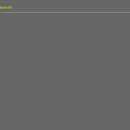
korb (
0
)