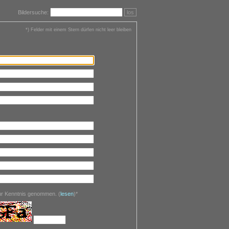
Bildersuche:
los
*) Felder mit einem Stern dürfen nicht leer bleiben
zur Kenntnis genommen.
(
lesen
)*