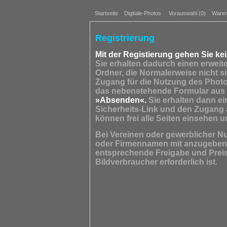
Startseite
Digitale-Photos
Vorauswahl (
0
)
Waren
Registrierung
Mit der Registierung gehen Sie kei
Sie erhalten dadurch einen erweit
Ordner, die Normalerweise nicht s
Zugang für die Nutzung des Photoa
das nebenstehende Formular aus 
»Absenden«.
Sie erhalten dann ei
Sicherheits-Link und den Zugang 
können frei alle Seiten einsehen u
Bei Vereinen oder gewerblicher Nu
oder Firmennamen mit anzugeben, 
entsprechende Freigabe und Preisl
Bildverbraucher erforderlich ist.