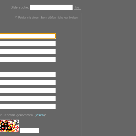
Bildersuche:
los
*) Felder mit einem Stern dürfen nicht leer bleiben
zur Kenntnis genommen.
(
lesen
)*