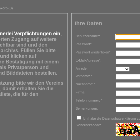
korb (0)
Ihre Daten
nerlei Verpflichtungen ein,
Benutzername*:
erten Zugang auf weitere
Passwort*:
ichtbar sind und den
rchivs. Füllen Sie bitte
Passwort wiederholen*:
und klicken auf
E-Mail-Adresse*:
ne Bestätigung mit einem
als Privatperson und
Anrede:
nd Bilddateien bestellen.
Vorname: *
tzung bitte wir den Vereins
Nachname: *
damit erhalten Sie die
Firma:
iste, die für den
Telefonnummer: *
Bemerkungen:
Ich habe die Datenschutzerklärung 
Sicherheitscode: