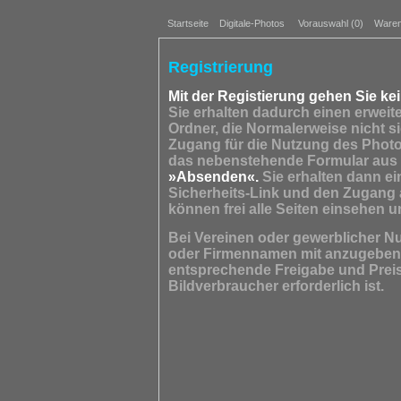
Startseite
Digitale-Photos
Vorauswahl (
0
)
Waren
Registrierung
Mit der Registierung gehen Sie kei
Sie erhalten dadurch einen erweit
Ordner, die Normalerweise nicht s
Zugang für die Nutzung des Photoa
das nebenstehende Formular aus 
»Absenden«.
Sie erhalten dann ei
Sicherheits-Link und den Zugang 
können frei alle Seiten einsehen u
Bei Vereinen oder gewerblicher Nu
oder Firmennamen mit anzugeben, 
entsprechende Freigabe und Preisl
Bildverbraucher erforderlich ist.