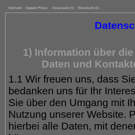
Startseite
Digitale-Photos
Vorauswahl (
0
)
Warenkorb (0)
Datensc
1) Information über d
Daten und Kontakt
1.1 Wir freuen uns, dass S
bedanken uns für Ihr Intere
Sie über den Umgang mit I
Nutzung unserer Website. 
hierbei alle Daten, mit dene