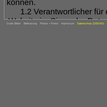
können.
1.2 Verantwortlicher für
Website im Sinne der Dat
Gratis Bilder
Bildnutzung
Photos + Preise
Impressum
Datenschutz (DSGVO)
REIJU FOTOVERL
Abt.: BAHN
Ob
64850 Schaa
Tel.: 06073-80
E-Mail:
ba