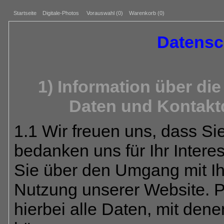
Startseite
Digitale-Photos
Vorauswahl (
0
)
Warenkorb (0)
Datensc
1) Information über d
Daten und Kontakt
1.1 Wir freuen uns, dass S
bedanken uns für Ihr Intere
Sie über den Umgang mit I
Nutzung unserer Website. 
hierbei alle Daten, mit dene