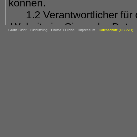
können.
1.2 Verantwortlicher für
Website im Sinne der Dat
Gratis Bilder
Bildnutzung
Photos + Preise
Impressum
Datenschutz (DSGVO)
REIJU FOTOVERL
Abt.: BAHN
Ob
64850 Schaa
Tel.: 06073-80
E-Mail:
ba