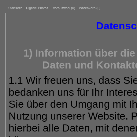
Startseite
Digitale-Photos
Vorauswahl (
0
)
Warenkorb (0)
Datensc
1) Information über d
Daten und Kontakt
1.1 Wir freuen uns, dass S
bedanken uns für Ihr Intere
Sie über den Umgang mit I
Nutzung unserer Website. 
hierbei alle Daten, mit dene