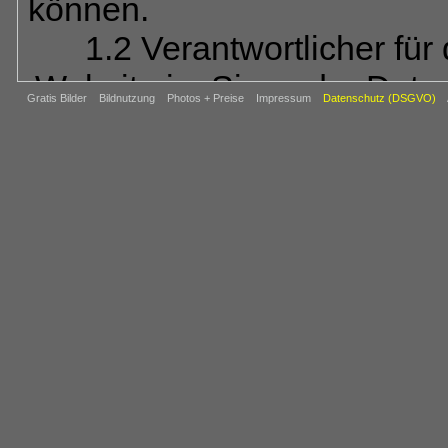
können.
1.2 Verantwortlicher für
Website im Sinne der Dat
Gratis Bilder
Bildnutzung
Photos + Preise
Impressum
Datenschutz (DSGVO)
REIJU FOTOVERL
Abt.: BAHN
Ob
64850 Schaa
Tel.: 06073-80
E-Mail:
ba