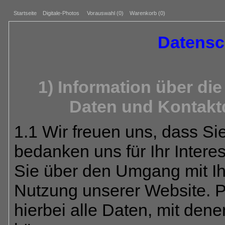
Startseite
Digitale-Photos
Vorauswahl (
0
)
Warenkorb (0)
Datensc
1) Information über d
Daten und Kontakt
1.1 Wir freuen uns, dass S
bedanken uns für Ihr Intere
Sie über den Umgang mit I
Nutzung unserer Website. 
hierbei alle Daten, mit dene