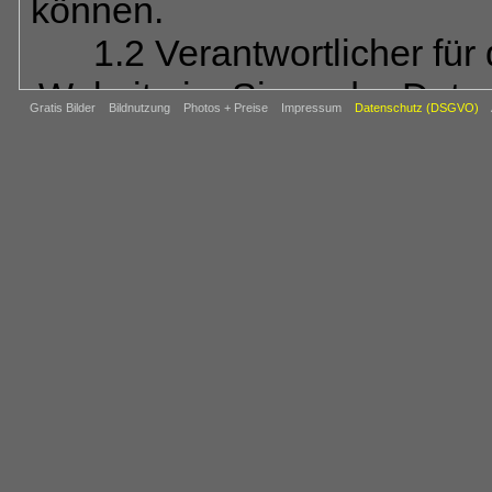
können.
1.2 Verantwortlicher für
Website im Sinne der Dat
Gratis Bilder
Bildnutzung
Photos + Preise
Impressum
Datenschutz (DSGVO)
REIJU FOTOVERL
Abt.: BAHN
Ob
64850 Schaa
Tel.: 06073-80
E-Mail:
ba