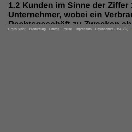
1.2 Kunden im Sinne der Ziffer
Unternehmer, wobei ein Verbrau
Rechtsgeschäft zu Zwecken abs
Gratis Bilder
Bildnutzung
Photos + Preise
Impressum
Datenschutz (DSGVO)
gewerblichen noch ihrer selbst
zugerechnet werden kann (§ 13
jede natürliche oder juristisch
Personengesellschaft, die bei
Ausübung ihrer selbständigen b
handelt (§ 14 BGB, Kaufmann).
2. Vertragspartner
Der Kaufvertrag kommt zustand
REIJU FOTOVERLAG - Abt. BAHN
Obergasse 1, 64850 Schaafhei