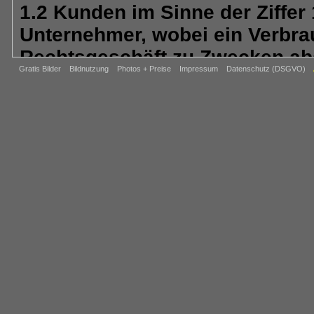
1.2 Kunden im Sinne der Ziffer
Unternehmer, wobei ein Verbrau
Rechtsgeschäft zu Zwecken abs
Gratis Bilder
Bildnutzung
Photos + Preise
Impressum
Datenschutz (DSGVO)
gewerblichen noch ihrer selbst
zugerechnet werden kann (§ 13
jede natürliche oder juristisch
Personengesellschaft, die bei
Ausübung ihrer selbständigen b
handelt (§ 14 BGB, Kaufmann).
2. Vertragspartner
Der Kaufvertrag kommt zustand
REIJU FOTOVERLAG - Abt. BAHN
Obergasse 1, 64850 Schaafhei