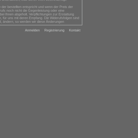
er bestellten entspricht und wenn der Preis der
ufs noch nicht die Gegenleistung oder eine
bei Ihnen abgeholt. Verpflichtungen zur Erstattung
, für uns mit deren Empfang. Die Widerufsfolgen sind
ind, ändern, so werden wir diese Änderungen
Anmelden
Registrierung
Kontakt
edürfnisse zugeschnitten sind oder die auf Grund
nen entsiegelt worden sind,
nisch abgegeben haben,
is auf dem Finanzmarkt Schwankungen unterliegt, auf
m Zubehör und mit allen Verpackungsbestandteilen an
r geeigneten Verpackung für einen ausreichenden
 nicht von Ihnen selbst zu tragen sind.