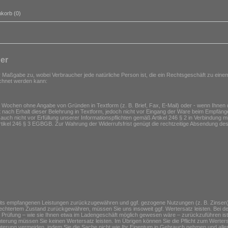
korb (0)
er
r Maßgabe zu, wobei Verbraucher jede natürliche Person ist, die ein Rechtsgeschäft zu eine
rechnet werden kann:
 Wochen ohne Angabe von Gründen in Textform (z. B. Brief, Fax, E-Mail) oder - wenn Ihnen d
 nach Erhalt dieser Belehrung in Textform, jedoch nicht vor Eingang der Ware beim Empfänge
 auch nicht vor Erfüllung unserer Informationspflichten gemäß Artikel 246 § 2 in Verbindung 
tikel 246 § 3 EGBGB. Zur Wahrung der Widerrufsfrist genügt die rechtzeitige Absendung des
rseits empfangenen Leistungen zurückzugewähren und ggf. gezogene Nutzungen (z. B. Zinse
hlechtertem Zustand zurückgewähren, müssen Sie uns insoweit ggf. Wertersatz leisten. Bei de
n Prüfung – wie sie Ihnen etwa im Ladengeschäft möglich gewesen wäre – zurückzuführen i
rung müssen Sie keinen Wertersatz leisten. Im Übrigen können Sie die Pflicht zum Werte
rung vermeiden, indem Sie die Sache nicht wie Ihr Eigentum in Gebrauch nehmen und alles 