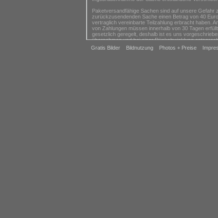
Paketversandfähige Sachen sind auf unsere Gefahr zu
zurückzusendenden Sache einen Betrag von 40 Euro n
vertraglich vereinbarte Teilzahlung erbracht haben. A
von Zahlungen müssen innerhalb von 30 Tagen erfüllt 
gesetzlich geregelt, deshalb ist es uns vorgeschriebe
übernehmen und bei einer Rückabwicklung entsprec
Gratis Bilder
Bildnutzung
Photos + Preise
Impre
Ende der Widerrufsbelehrung
Ausschluss des Widerrufsrechts
Das Widerrufsrecht besteht
1. nicht bei Fernabsatzverträgen zur Lieferung von W
ihrer Beschaffenheit nicht für eine Rücksendung geei
2. nicht bei Fernabsatzverträgen zur Lieferung von A
3. nicht bei Fernabsatzverträgen zur Lieferung von Ze
4. nicht bei Fernabsatzverträgen die die Lieferung 
die wir keinen Einfluss haben und die innerhalb der Wi
Allgemeine Hinweise
1. Bitte vermeiden Sie Beschädigungen und Verunrein
uns zurück. Verwenden Sie ggf. eine schützende Umve
Schutz vor Transportschäden.
2. Senden Sie die Ware bitte möglichst nicht unfrei a
3. Bitte beachten Sie, dass die vorgenannten Ziffern