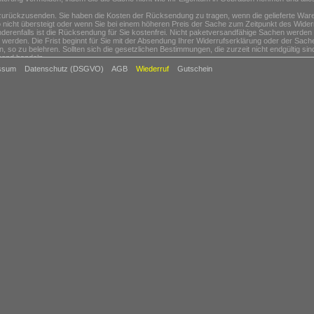
rückzusenden. Sie haben die Kosten der Rücksendung zu tragen, wenn die gelieferte Ware d
icht übersteigt oder wenn Sie bei einem höheren Preis der Sache zum Zeitpunkt des Widerr
nderenfalls ist die Rücksendung für Sie kostenfrei. Nicht paketversandfähige Sachen werden 
werden. Die Frist beginnt für Sie mit der Absendung Ihrer Widerrufserklärung oder der Sache
n, so zu belehren. Sollten sich die gesetzlichen Bestimmungen, die zurzeit nicht endgültig s
hend handeln.
ssum
Datenschutz (DSGVO)
AGB
Wiederruf
Gutschein
aren, die nach Kundenspezifikation angefertigt werden oder eindeutig auf die persönlichen B
gnet sind oder schnell verderben können oder deren Verfalldatum überschritten würde,
udio- oder Videoaufzeichnungen oder von Software, sofern die gelieferten Datenträger von Ih
itungen, Zeitschriften und Illustrierten, es sei denn, dass Sie Ihre Vertragserklärung telefo
von Waren oder die Erbringung von Finanzdienstleistungen zum Gegenstand haben, deren Pre
derrufsfrist auftreten können.
igungen der Ware. Senden Sie die Ware bitte möglichst in Originalverpackung mit sämtliche
rpackung. Wenn Sie die Originalverpackung nicht mehr besitzen, sorgen Sie bitte mit eine
n uns zurück. Wir erstatten Ihnen auch gerne auf Wunsch vorab die Portokosten, sofern diese
 1-2 nicht Voraussetzung für die wirksame Ausübung des Widerrufsrechts sind.