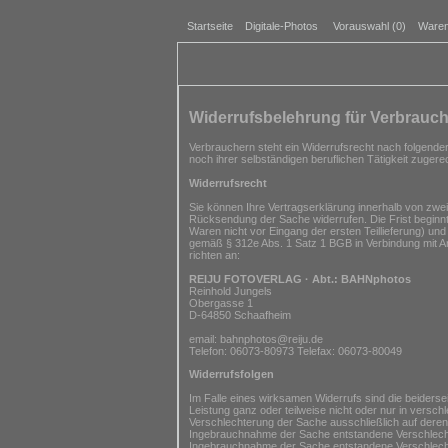
Startseite
Digitale-Photos
Vorauswahl (
0
)
Waren
Widerrufsbelehrung für Verbrauch
Verbrauchern steht ein Widerrufsrecht nach folgende
noch ihrer selbständigen beruflichen Tätigkeit zuge
Widerrufsrecht
Sie können Ihre Vertragserklärung innerhalb von zwei
Rücksendung der Sache widerrufen. Die Frist beginnt
Waren nicht vor Eingang der ersten Teillieferung) und
gemäß § 312e Abs. 1 Satz 1 BGB in Verbindung mit Ar
richten an:
REIJU FOTOVERLAG · Abt.: BAHNphotos
Reinhold Jungels
Obergasse 1
D-64850 Schaafheim
email: bahnphotos@reiju.de
Telefon: 06073-80973 Telefax: 06073-80049
Widerrufsfolgen
Im Falle eines wirksamen Widerrufs sind die beide
Leistung ganz oder teilweise nicht oder nur in versc
Verschlechterung der Sache ausschließlich auf dere
Ingebrauchnahme der Sache entstandene Verschlechte
Ingebrauchnahme der Sache entstandene Verschlechte