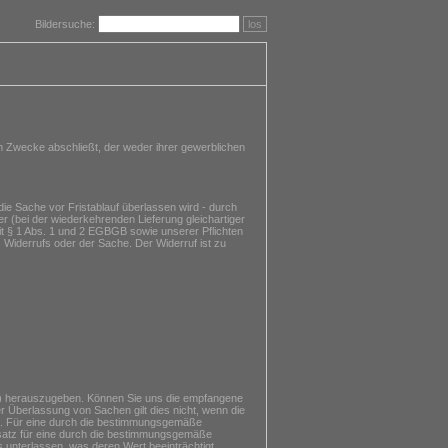
Bildersuche:
los
m Zwecke abschließt, der weder ihrer gewerblichen
ie Sache vor Fristablauf überlassen wird - durch
r (bei der wiederkehrenden Lieferung gleichartiger
mit § 1 Abs. 1 und 2 EGBGB sowie unserer Pflichten
 Widerrufs oder der Sache. Der Widerruf ist zu
n) herauszugeben. Können Sie uns die empfangene
r Überlassung von Sachen gilt dies nicht, wenn die
st. Für eine durch die bestimmungsgemäße
rsatz für eine durch die bestimmungsgemäße
unterlassen, was deren Wert beeinträchtigt.