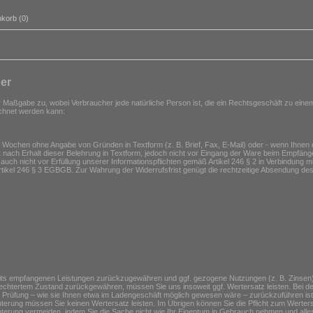
korb (0)
er
r Maßgabe zu, wobei Verbraucher jede natürliche Person ist, die ein Rechtsgeschäft zu eine
rechnet werden kann:
 Wochen ohne Angabe von Gründen in Textform (z. B. Brief, Fax, E-Mail) oder - wenn Ihnen d
 nach Erhalt dieser Belehrung in Textform, jedoch nicht vor Eingang der Ware beim Empfänge
 auch nicht vor Erfüllung unserer Informationspflichten gemäß Artikel 246 § 2 in Verbindung 
tikel 246 § 3 EGBGB. Zur Wahrung der Widerrufsfrist genügt die rechtzeitige Absendung des
rseits empfangenen Leistungen zurückzugewähren und ggf. gezogene Nutzungen (z. B. Zinse
hlechtertem Zustand zurückgewähren, müssen Sie uns insoweit ggf. Wertersatz leisten. Bei de
n Prüfung – wie sie Ihnen etwa im Ladengeschäft möglich gewesen wäre – zurückzuführen i
rung müssen Sie keinen Wertersatz leisten. Im Übrigen können Sie die Pflicht zum Werte
rung vermeiden, indem Sie die Sache nicht wie Ihr Eigentum in Gebrauch nehmen und alles 