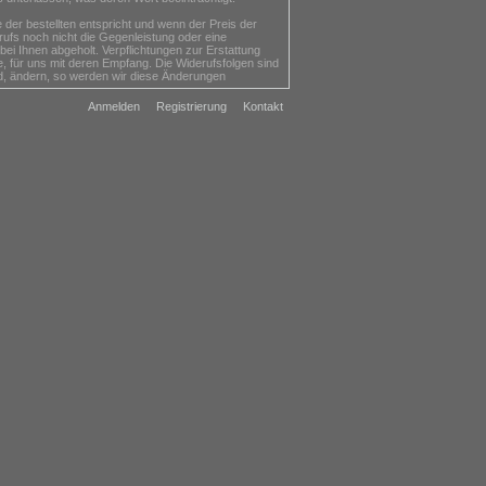
er bestellten entspricht und wenn der Preis der
ufs noch nicht die Gegenleistung oder eine
bei Ihnen abgeholt. Verpflichtungen zur Erstattung
, für uns mit deren Empfang. Die Widerufsfolgen sind
ind, ändern, so werden wir diese Änderungen
Anmelden
Registrierung
Kontakt
edürfnisse zugeschnitten sind oder die auf Grund
nen entsiegelt worden sind,
nisch abgegeben haben,
is auf dem Finanzmarkt Schwankungen unterliegt, auf
m Zubehör und mit allen Verpackungsbestandteilen an
r geeigneten Verpackung für einen ausreichenden
 nicht von Ihnen selbst zu tragen sind.