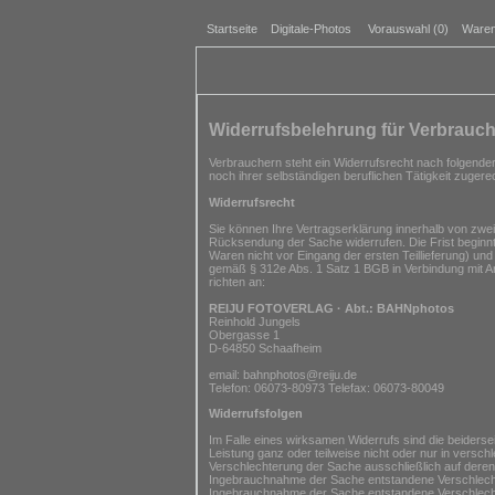
Startseite
Digitale-Photos
Vorauswahl (
0
)
Waren
Widerrufsbelehrung für Verbrauch
Verbrauchern steht ein Widerrufsrecht nach folgende
noch ihrer selbständigen beruflichen Tätigkeit zuge
Widerrufsrecht
Sie können Ihre Vertragserklärung innerhalb von zwei
Rücksendung der Sache widerrufen. Die Frist beginnt
Waren nicht vor Eingang der ersten Teillieferung) und
gemäß § 312e Abs. 1 Satz 1 BGB in Verbindung mit Ar
richten an:
REIJU FOTOVERLAG · Abt.: BAHNphotos
Reinhold Jungels
Obergasse 1
D-64850 Schaafheim
email: bahnphotos@reiju.de
Telefon: 06073-80973 Telefax: 06073-80049
Widerrufsfolgen
Im Falle eines wirksamen Widerrufs sind die beide
Leistung ganz oder teilweise nicht oder nur in versc
Verschlechterung der Sache ausschließlich auf dere
Ingebrauchnahme der Sache entstandene Verschlechte
Ingebrauchnahme der Sache entstandene Verschlechte