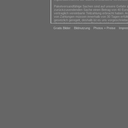
Paketversandfähige Sachen sind auf unsere Gefahr zu
zurückzusendenden Sache einen Betrag von 40 Euro n
vertraglich vereinbarte Teilzahlung erbracht haben. A
von Zahlungen müssen innerhalb von 30 Tagen erfüllt 
gesetzlich geregelt, deshalb ist es uns vorgeschriebe
übernehmen und bei einer Rückabwicklung entsprec
Gratis Bilder
Bildnutzung
Photos + Preise
Impre
Ende der Widerrufsbelehrung
Ausschluss des Widerrufsrechts
Das Widerrufsrecht besteht
1. nicht bei Fernabsatzverträgen zur Lieferung von W
ihrer Beschaffenheit nicht für eine Rücksendung geei
2. nicht bei Fernabsatzverträgen zur Lieferung von A
3. nicht bei Fernabsatzverträgen zur Lieferung von Ze
4. nicht bei Fernabsatzverträgen die die Lieferung 
die wir keinen Einfluss haben und die innerhalb der Wi
Allgemeine Hinweise
1. Bitte vermeiden Sie Beschädigungen und Verunrein
uns zurück. Verwenden Sie ggf. eine schützende Umve
Schutz vor Transportschäden.
2. Senden Sie die Ware bitte möglichst nicht unfrei a
3. Bitte beachten Sie, dass die vorgenannten Ziffern