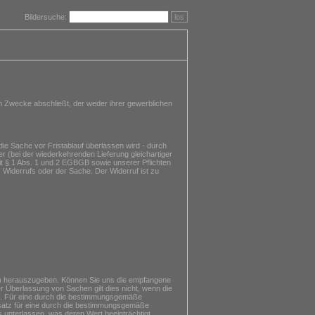
Bildersuche:
los
m Zwecke abschließt, der weder ihrer gewerblichen
ie Sache vor Fristablauf überlassen wird - durch
r (bei der wiederkehrenden Lieferung gleichartiger
mit § 1 Abs. 1 und 2 EGBGB sowie unserer Pflichten
 Widerrufs oder der Sache. Der Widerruf ist zu
n) herauszugeben. Können Sie uns die empfangene
r Überlassung von Sachen gilt dies nicht, wenn die
st. Für eine durch die bestimmungsgemäße
rsatz für eine durch die bestimmungsgemäße
unterlassen, was deren Wert beeinträchtigt.