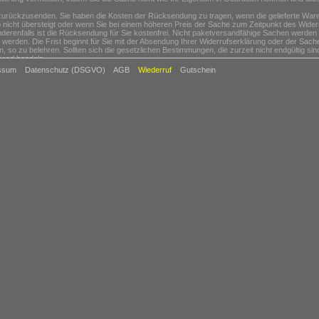
rückzusenden. Sie haben die Kosten der Rücksendung zu tragen, wenn die gelieferte Ware d
icht übersteigt oder wenn Sie bei einem höheren Preis der Sache zum Zeitpunkt des Widerr
nderenfalls ist die Rücksendung für Sie kostenfrei. Nicht paketversandfähige Sachen werden 
werden. Die Frist beginnt für Sie mit der Absendung Ihrer Widerrufserklärung oder der Sache
n, so zu belehren. Sollten sich die gesetzlichen Bestimmungen, die zurzeit nicht endgültig s
hend handeln.
ssum
Datenschutz (DSGVO)
AGB
Wiederruf
Gutschein
aren, die nach Kundenspezifikation angefertigt werden oder eindeutig auf die persönlichen B
gnet sind oder schnell verderben können oder deren Verfalldatum überschritten würde,
udio- oder Videoaufzeichnungen oder von Software, sofern die gelieferten Datenträger von Ih
itungen, Zeitschriften und Illustrierten, es sei denn, dass Sie Ihre Vertragserklärung telefo
von Waren oder die Erbringung von Finanzdienstleistungen zum Gegenstand haben, deren Pre
derrufsfrist auftreten können.
igungen der Ware. Senden Sie die Ware bitte möglichst in Originalverpackung mit sämtliche
rpackung. Wenn Sie die Originalverpackung nicht mehr besitzen, sorgen Sie bitte mit eine
n uns zurück. Wir erstatten Ihnen auch gerne auf Wunsch vorab die Portokosten, sofern diese
 1-2 nicht Voraussetzung für die wirksame Ausübung des Widerrufsrechts sind.