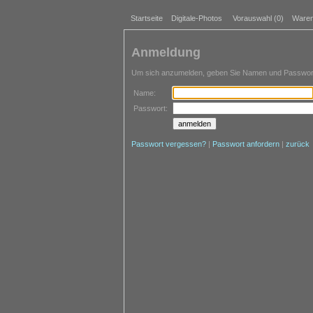
Startseite
Digitale-Photos
Vorauswahl (
0
)
Waren
Anmeldung
Um sich anzumelden, geben Sie Namen und Passwort 
Name:
Passwort:
Passwort vergessen?
|
Passwort anfordern
|
zurück