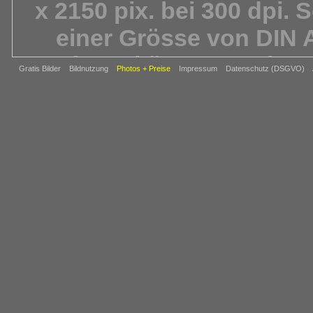
x 2150 pix. bei 300 dpi. 
einer Grösse von DIN 
Anfrage können auch gr
Gratis Bilder
Bildnutzung
Photos + Preise
Impressum
Datenschutz (DSGVO)
Bildformate b
Besonderheiten: Bei d
grosser Wert auf die Dars
Hier zeigen wir Ihnen A
Für Privatanwender gibt 
vielen
----------------------------------------------