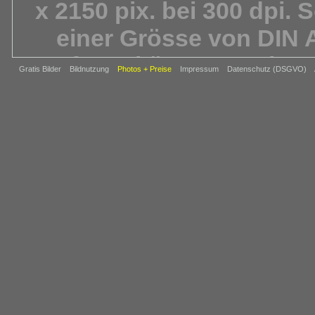
x 2150 pix. bei 300 dpi. 
einer Grösse von DIN 
Anfrage können auch gr
Gratis Bilder
Bildnutzung
Photos + Preise
Impressum
Datenschutz (DSGVO)
Bildformate b
Besonderheiten: Bei d
grosser Wert auf die Dars
Hier zeigen wir Ihnen A
Für Privatanwender gibt 
vielen
----------------------------------------------