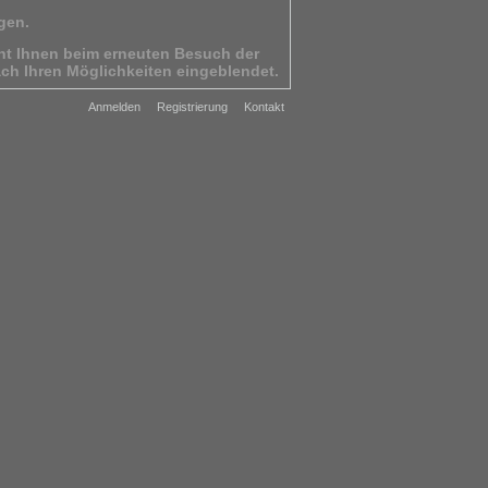
gen.
eht Ihnen beim erneuten Besuch der
ach Ihren Möglichkeiten eingeblendet.
ontaktaufnahme mit uns.
Anmelden
Registrierung
Kontakt