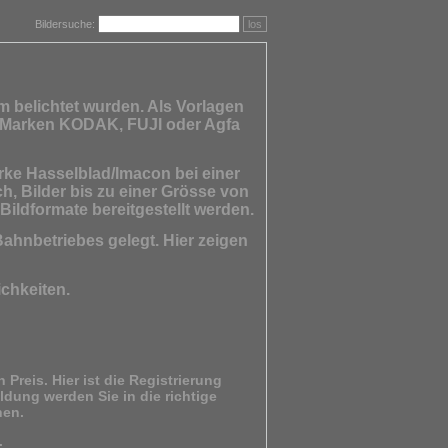
Bildersuche:
los
lm belichtet wurden. Als Vorlagen
er Marken KODAK, FUJI oder Agfa
rke
Hasselblad/Imacon
bei einer
ch, Bilder bis zu einer Grösse von
ldformate bereitgestellt werden.
ahnbetriebes gelegt. Hier zeigen
ichkeiten.
Preis. Hier ist die Registrierung
ldung werden Sie in die richtige
hen.
.