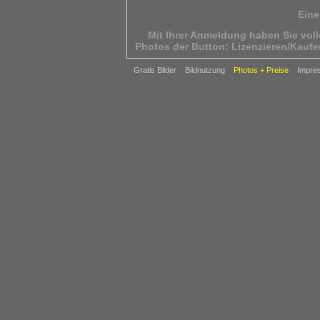
Eine
Mit Ihrer Anmeldung haben Sie vol
Photos der Button: Lizenzieren/Kaufe
Sollten Sie eine andere
Gratis Bilder
Bildnutzung
Photos + Preise
Impre