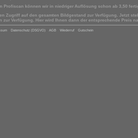
n Profiscan können wir in niedriger Auflösung schon ab 3,50 ferti
len Zugriff auf den gesamten Bildgestand zur Verfügung.
Jetzt st
n zur Verfügung. Hier wird Ihnen dann der entsprechende Preis n
 Verwendung anstreben, als die Vorgegebene, bitten wir um die K
ssum
Datenschutz (DSGVO)
AGB
Wiederruf
Gutschein