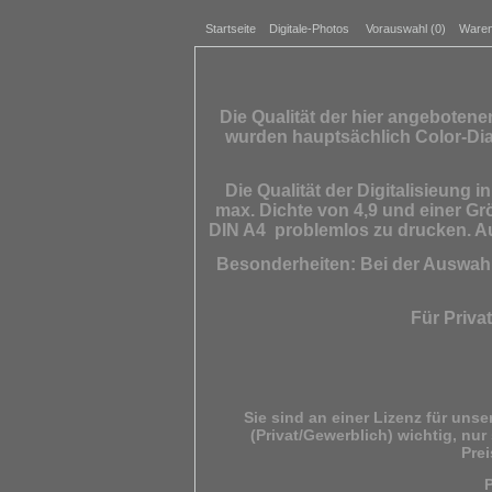
Startseite
Digitale-Photos
Vorauswahl (
0
)
Waren
Die Qualität der hier angebotene
wurden hauptsächlich Color-Dia
Die Qualität der Digitalisieung 
max. Dichte von 4,9 und einer Grö
DIN A4 problemlos zu drucken. Au
Besonderheiten: Bei der Auswahl 
Für Priva
Sie sind an einer Lizenz für uns
(Privat/Gewerblich)
wichtig, nur
Pre