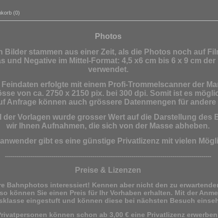
korb (0)
Photos
n Bilder stammen aus einer Zeit, als die Photos noch auf Fi
s und Negative im Mittel-Format: 4,5 x6 cm bis 6 x 9 cm d
verwendet.
in Feindaten erfolgte mit einem
Profi-Trommelscanner
der Ma
sse von ca. 2750 x 2150 pix. bei 300 dpi. Somit ist es mögli
f Anfrage können auch grössere Datenmengen für andere Bi
der Vorlagen wurde grosser Wert auf die Darstellung des B
wir Ihnen Aufnahmen, die sich von der Masse abheben.
tanwender gibt es eine günstige Privatlizenz mit vielen Mögl
----------------------------------------------------------------------------------------------------------
Preise & Lizenzen
ere Bahnphotos interessiert!
Kennen aber nicht den zu erwartenden 
 so können Sie einen Preis für Ihr Vorhaben erhalten. Mit der Anme
isklasse eingestuft und können diese bei nächsten Besuch einse
Privatpersonen können schon ab 3,00 € eine Privatlizenz erwerben