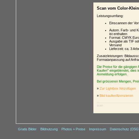
Scan vom Color-Klein
Leistungsumfang:
Einscannen der Vorl
Autom. Farb- und Ko
ist enthalten
Format: CMYK Euros
Ausgabe als TIF o
Versand
Lieferzeit: ca. 3 A
Zusatzleistungen: Bildauss
Formatanpassung auf Anfra
Die Preise für die gängigen
Kaufen" eingeblendet, dies i
Anmeldung erfolgen.
Bei grösseren Mengen, Preis
»
Zur Lightbox hinzufügen
»
Bild kaufen/lizenzieren
scan
Gratis Bilder
Bildnutzung
Photos + Preise
Impressum
Datenschutz (DS