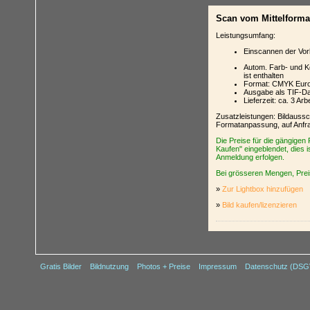
Scan vom Mittelformat-
Leistungsumfang:
Einscannen der Vorl
Autom. Farb- und Ko
ist enthalten
Format: CMYK Euros
Ausgabe als TIF-D
Lieferzeit: ca. 3 A
Zusatzleistungen: Bildauss
Formatanpassung, auf Anfr
Die Preise für die gängigen
Kaufen" eingeblendet, dies i
Anmeldung erfolgen.
Bei grösseren Mengen, Preis
»
Zur Lightbox hinzufügen
»
Bild kaufen/lizenzieren
Gratis Bilder
Bildnutzung
Photos + Preise
Impressum
Datenschutz (DS