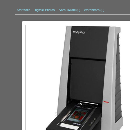
Startseite
Digitale-Photos
Vorauswahl (
0
)
Warenkorb (0)