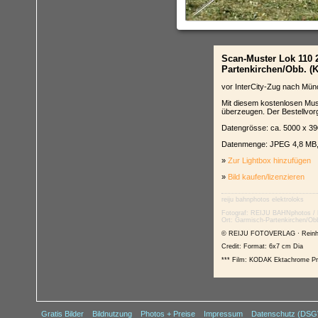
Scan-Muster Lok 110 
Partenkirchen/Obb. (K
vor InterCity-Zug nach Mü
Mit diesem kostenlosen Mus
überzeugen. Der Bestellvorg
Datengrösse: ca. 5000 x 390
Datenmenge: JPEG 4,8 MB,
»
Zur Lightbox hinzufügen
»
Bild kaufen/lizenzieren
reiju
bahnphotos
elektroloks
Fotograf: REIJU BAHNphotos /
Ort: Garmisch-Partenkirchen/Ob
© REIJU FOTOVERLAG · Reinho
Credit: Format: 6x7 cm Dia
*** Film: KODAK Ektachrome Pr
Gratis Bilder
Bildnutzung
Photos + Preise
Impressum
Datenschutz (DS