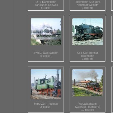
DFS Dampfbahn
Eisenbahn-Museum
Fränkische Schweiz
Neustadt/Weinstr.
4 Bild(er)
1 Bild(er)
SWEG Jagsttalbahn
KBE Köln-Bonner
5 Bild(er)
Eisenbahn
1 Bild(er)
MEG Zell - Todtnau
Wutachtalbahn
2 Bild(er)
(Zollhaus-Blumberg)
10 Bild(er)