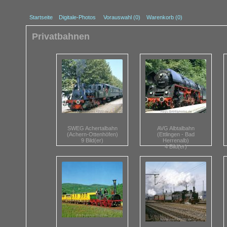
Startseite
Digitale-Photos
Vorauswahl (
0
)
Warenkorb (0)
Privatbahnen
SWEG Achertalbahn
AVG Albtalbahn
(Achern-Ottenhöfen)
(Ettlingen - Bad
9 Bild(er)
Herrenalb)
4 Bild(er)